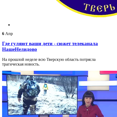
6
Апр
Где гуляют ваши дети - сюжет телеканала
НашеНелидово
На прошлой неделе всю Тверскую область потрясла
трагическая новость.