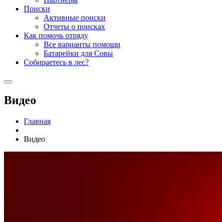
Поиски
Активные поиски
Отчеты о поисках
Как помочь отряду
Все варианты помощи
Батарейки для Совы
Собираетесь в лес?
Видео
Главная
Видео