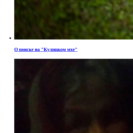
О поиске на "Кулицком мхе"