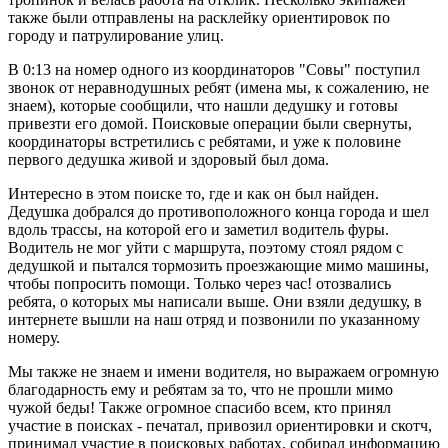
также были отправлены на расклейку ориентировок по
городу и патрулирование улиц.
В 0:13 на номер одного из координаторов "Совы" поступил
звонок от неравнодушных ребят (имена мы, к сожалению, не
знаем), которые сообщили, что нашли дедушку и готовы
привезти его домой. Поисковые операции были свернуты,
координаторы встретились с ребятами, и уже к половине
первого дедушка живой и здоровый был дома.
Интересно в этом поиске то, где и как он был найден.
Дедушка добрался до противоположного конца города и шел
вдоль трассы, на которой его и заметил водитель фуры.
Водитель не мог уйти с маршрута, поэтому стоял рядом с
дедушкой и пытался тормозить проезжающие мимо машины,
чтобы попросить помощи. Только через час! отозвались
ребята, о которых мы написали выше. Они взяли дедушку, в
интернете вышли на наш отряд и позвонили по указанному
номеру.
Мы также не знаем и имени водителя, но выражаем огромную
благодарность ему и ребятам за то, что не прошли мимо
чужой беды! Также огромное спасибо всем, кто принял
участие в поисках - печатал, привозил ориентировки и скотч,
принимал участие в поисковых работах, собирал информацию