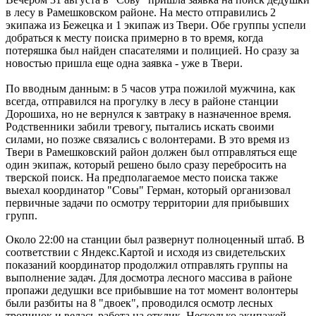
в лесу в Рамешковском районе. На место отправились 2
экипажа из Бежецка и 1 экипаж из Твери. Обе группы успели
добраться к месту поиска примерно в то время, когда
потеряшка был найден спасателями и полицией. Но сразу за
новостью пришла еще одна заявка - уже в Твери.
По вводным данным: в 5 часов утра пожилой мужчина, как
всегда, отправился на прогулку в лесу в районе станции
Дорошиха, но не вернулся к завтраку в назначенное время.
Родственники забили тревогу, пытались искать своими
силами, но позже связались с волонтерами. В это время из
Твери в Рамешковский район должен был отправляться еще
один экипаж, который решено было сразу перебросить на
тверской поиск. На предполагаемое место поиска также
выехал координатор "Совы" Герман, который организовал
первичные задачи по осмотру территории для прибывших
групп.
Около 22:00 на станции был развернут полноценный штаб. В
соответствии с Яндекс.Картой и исходя из свидетельских
показаний координатор продолжил отправлять группы на
выполнение задач. Для досмотра лесного массива в районе
пропажи дедушки все прибывшие на тот момент волонтеры
были разбиты на 8 "двоек", проводился осмотр лесных
тропинок и велась работа на отклик. Несколько экипажей