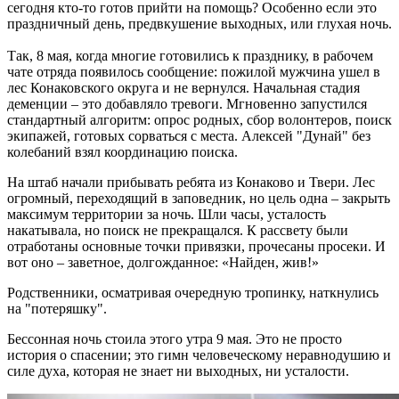
сегодня кто-то готов прийти на помощь? Особенно если это
праздничный день, предвкушение выходных, или глухая ночь.
Так, 8 мая, когда многие готовились к празднику, в рабочем
чате отряда появилось сообщение: пожилой мужчина ушел в
лес Конаковского округа и не вернулся. Начальная стадия
деменции – это добавляло тревоги. Мгновенно запустился
стандартный алгоритм: опрос родных, сбор волонтеров, поиск
экипажей, готовых сорваться с места. Алексей "Дунай" без
колебаний взял координацию поиска.
На штаб начали прибывать ребята из Конаково и Твери. Лес
огромный, переходящий в заповедник, но цель одна – закрыть
максимум территории за ночь. Шли часы, усталость
накатывала, но поиск не прекращался. К рассвету были
отработаны основные точки привязки, прочесаны просеки. И
вот оно – заветное, долгожданное: «Найден, жив!»
Родственники, осматривая очередную тропинку, наткнулись
на "потеряшку".
Бессонная ночь стоила этого утра 9 мая. Это не просто
история о спасении; это гимн человеческому неравнодушию и
силе духа, которая не знает ни выходных, ни усталости.