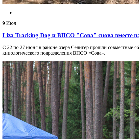
9
Июл
Liza Tracking Dog и ВПСО "Сова" снова вместе н
С 22 по 27 июня в районе озера Селигер прошли совместные сб
кинологического подразделения ВПСО «Сова».