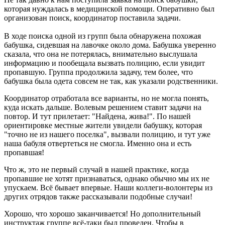
которая нуждалась в медицинской помощи. Оперативно был
организован поиск, координатор поставила задачи.
В ходе поиска одной из групп была обнаружена похожая
бабушка, сидевшая на лавочке около дома. Бабушка уверенно
сказала, что она не потерялась, внимательно выслушала
информацию и пообещала вызвать полицию, если увидит
пропавшую. Группа продолжила задачу, тем более, что
бабушка была одета совсем не так, как указали родственники.
Координатор отработала все варианты, но не могла понять,
куда искать дальше. Волевым решением ставит задачи на
повтор. И тут прилетает: "Найдена, жива!". По нашей
ориентировке местные жители увидели бабушку, которая
"точно не из нашего поселка", вызвали полицию, и тут уже
наша бабуля отвертеться не смогла. Именно она и есть
пропавшая!
Что ж, это не первый случай в нашей практике, когда
пропавшие не хотят признаваться, однако обычно мы их не
упускаем. Всё бывает впервые. Наши коллеги-волонтеры из
других отрядов также рассказывали подобные случаи!
Хорошо, что хорошо заканчивается! Но дополнительный
инструктаж группе всё-таки был проведен. Чтобы в