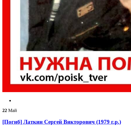
22
Май
[Погиб] Латкин Сергей Викторович (1979 г.р.)