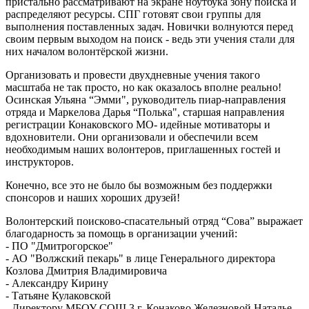
пристально рассматривают на экране ноутбука зону поиска и
распределяют ресурсы. СПГ готовят свои группы для
выполнения поставленных задач. Новички волнуются перед
своим первым выходом на поиск - ведь эти учения стали для
них началом волонтёрской жизни.
Организовать и провести двухдневные учения такого
масштаба не так просто, но как оказалось вполне реально!
Осинская Ульяна “Эмми", руководитель пиар-направления
отряда и Маркелова Дарья “Полька", старшая направления
регистрации Конаковского МО- идейные мотиваторы и
вдохновители. Они организовали и обеспечили всем
необходимым наших волонтеров, приглашенных гостей и
инструкторов.
Конечно, все это не было бы возможным без поддержки
спонсоров и наших хороших друзей!
Волонтерский поисково-спасательный отряд “Сова” выражает
благодарность за помощь в организации учений:
- ПО "Дмитрогорское"
- АО "Волжский пекарь" в лице Генерального директора
Козлова Дмитрия Владимировича
- Александру Кирину
- Татьяне Кулаковской
- Директору МБОУ СОШ 3 г. Конаково Железновой Наталье