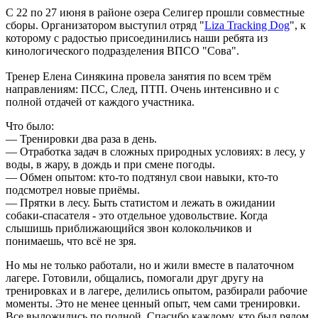
С 22 по 27 июня в районе озера Селигер прошли совместные
сборы. Организатором выступил отряд "
Liza Tracking Dog
", к
которому с радостью присоединились наши ребята из
кинологического подразделения ВПСО "Сова".
Тренер Елена Синякина провела занятия по всем трём
направлениям: ПСС, След, ПТП. Очень интенсивно и с
полной отдачей от каждого участника.
Что было:
— Тренировки два раза в день.
— Отработка задач в сложных природных условиях: в лесу, у
воды, в жару, в дождь и при смене погоды.
— Обмен опытом: кто-то подтянул свои навыки, кто-то
подсмотрел новые приёмы.
— Прятки в лесу. Быть статистом и лежать в ожидании
собаки-спасателя - это отдельное удовольствие. Когда
слышишь приближающийся звон колокольчиков и
понимаешь, что всё не зря.
Но мы не только работали, но и жили вместе в палаточном
лагере. Готовили, общались, помогали друг другу на
тренировках и в лагере, делились опытом, разбирали рабочие
моменты. Это не менее ценный опыт, чем сами тренировки.
Все выложились по полной. Спасибо каждому, кто был рядом.