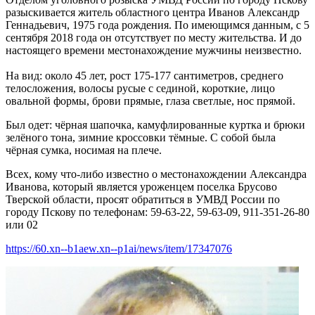
разыскивается житель областного центра Иванов Александр
Геннадьевич, 1975 года рождения. По имеющимся данным, с 5
сентября 2018 года он отсутствует по месту жительства. И до
настоящего времени местонахождение мужчины неизвестно.
На вид: около 45 лет, рост 175-177 сантиметров, среднего
телосложения, волосы русые с сединой, короткие, лицо
овальной формы, брови прямые, глаза светлые, нос прямой.
Был одет: чёрная шапочка, камуфлированные куртка и брюки
зелёного тона, зимние кроссовки тёмные. С собой была
чёрная сумка, носимая на плече.
Всех, кому что-либо известно о местонахождении Александра
Иванова, который является уроженцем поселка Брусово
Тверской области, просят обратиться в УМВД России по
городу Пскову по телефонам: 59-63-22, 59-63-09, 911-351-26-80
или 02
https://60.xn--b1aew.xn--p1ai/news/item/17347076