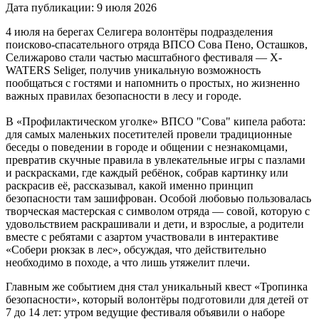
Дата публикации: 9 июля 2026
4 июля на берегах Селигера волонтёры подразделения
поисково-спасательного отряда ВПСО Сова Пено, Осташков,
Селижарово стали частью масштабного фестиваля — X-
WATERS Seliger, получив уникальную возможность
пообщаться с гостями и напомнить о простых, но жизненно
важных правилах безопасности в лесу и городе.
В «Профилактическом уголке» ВПСО "Сова" кипела работа:
для самых маленьких посетителей провели традиционные
беседы о поведении в городе и общении с незнакомцами,
превратив скучные правила в увлекательные игры с пазлами
и раскрасками, где каждый ребёнок, собрав картинку или
раскрасив её, рассказывал, какой именно принцип
безопасности там зашифрован. Особой любовью пользовалась
творческая мастерская с символом отряда — совой, которую с
удовольствием раскрашивали и дети, и взрослые, а родители
вместе с ребятами с азартом участвовали в интерактиве
«Собери рюкзак в лес», обсуждая, что действительно
необходимо в походе, а что лишь утяжелит плечи.
Главным же событием дня стал уникальный квест «Тропинка
безопасности», который волонтёры подготовили для детей от
7 до 14 лет: утром ведущие фестиваля объявили о наборе