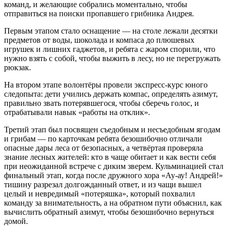
команд, и желающие собрались моментально, чтобы
отправиться на поиски пропавшего грибника Андрея.
Первым этапом стало оснащение — на столе лежали десятки
предметов от воды, шоколада и компаса до плюшевых
игрушек и лишних гаджетов, и ребята с жаром спорили, что
нужно взять с собой, чтобы выжить в лесу, но не перегружать
рюкзак.
На втором этапе волонтёры провели экспресс-курс юного
следопыта: дети учились держать компас, определять азимут,
правильно звать потерявшегося, чтобы сберечь голос, и
отрабатывали навык «работы на отклик».
Третий этап был посвящен съедобным и несъедобным ягодам
и грибам — по карточкам ребята безошибочно отличали
опасные дары леса от безопасных, а четвёртая проверяла
знание лесных жителей: кто в чаще обитает и как вести себя
при неожиданной встрече с диким зверем. Кульминацией стал
финальный этап, когда после дружного хора «Ау-ау! Андрей!»
тишину разрезал долгожданный ответ, и из чащи вышел
целый и невредимый «потеряшка», который похвалил
команду за внимательность, а на обратном пути объяснил, как
вычислить обратный азимут, чтобы безошибочно вернуться
домой.