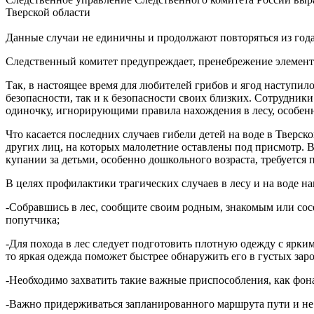
Тверской области
Данные случаи не единичны и продолжают повторяться из года
Следственный комитет предупреждает, пренебрежение элемент
Так, в настоящее время для любителей грибов и ягод наступил
безопасности, так и к безопасности своих близких. Сотрудник
одиночку, игнорирующими правила нахождения в лесу, особенн
Что касается последних случаев гибели детей на воде в Тверс
других лиц, на которых малолетние оставлены под присмотр. В
купании за детьми, особенно дошкольного возраста, требуетс
В целях профилактики трагических случаев в лесу и на воде 
-Собравшись в лес, сообщите своим родным, знакомым или сосе
попутчика;
-Для похода в лес следует подготовить плотную одежду с ярким
то яркая одежда поможет быстрее обнаружить его в густых заро
-Необходимо захватить такие важные приспособления, как фона
-Важно придерживаться запланированного маршрута пути и не с