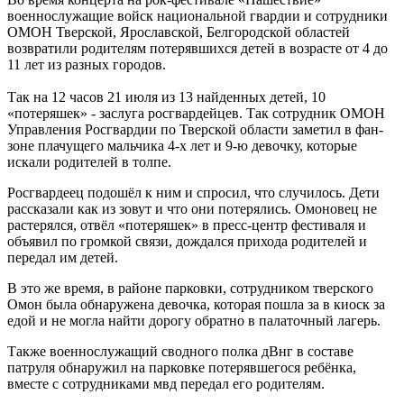
военнослужащие войск национальной гвардии и сотрудники
ОМОН Тверской, Ярославской, Белгородской областей
возвратили родителям потерявшихся детей в возрасте от 4 до
11 лет из разных городов.
Так на 12 часов 21 июля из 13 найденных детей, 10
«потеряшек» - заслуга росгвардейцев. Так сотрудник ОМОН
Управления Росгвардии по Тверской области заметил в фан-
зоне плачущего мальчика 4-х лет и 9-ю девочку, которые
искали родителей в толпе.
Росгвардеец подошёл к ним и спросил, что случилось. Дети
рассказали как из зовут и что они потерялись. Омоновец не
растерялся, отвёл «потеряшек» в пресс-центр фестиваля и
объявил по громкой связи, дождался прихода родителей и
передал им детей.
В это же время, в районе парковки, сотрудником тверского
Омон была обнаружена девочка, которая пошла за в киоск за
едой и не могла найти дорогу обратно в палаточный лагерь.
Также военнослужащий сводного полка дВнг в составе
патруля обнаружил на парковке потерявшегося ребёнка,
вместе с сотрудниками мвд передал его родителям.