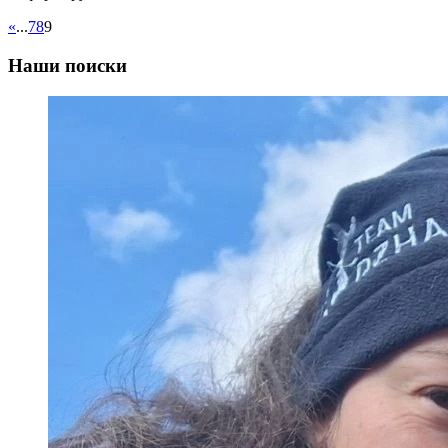
«
...
7
8
9
Наши поиски