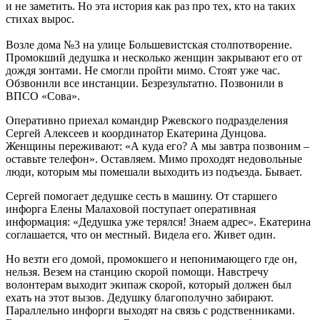
и не заметить. Но эта история как раз про тех, кто на таких
стихах вырос.
Возле дома №3 на улице Большевистская столпотворение.
Промокший дедушка и несколько женщин закрывают его от
дождя зонтами. Не смогли пройти мимо. Стоят уже час.
Обзвонили все инстанции. Безрезультатно. Позвонили в
ВПСО «Сова».
Оперативно приехал командир Ржевского подразделения
Сергей Алексеев и координатор Екатерина Дунцова.
Женщины переживают: «А куда его? А мы завтра позвоним –
оставьте телефон». Оставляем. Мимо проходят недовольные
люди, которым мы помешали выходить из подъезда. Бывает.
Сергей помогает дедушке сесть в машину. От старшего
инфорга Елены Малаховой поступает оперативная
информация: «Дедушка уже терялся! Знаем адрес». Екатерина
соглашается, что он местный. Видела его. Живет один.
Но везти его домой, промокшего и непонимающего где он,
нельзя. Везем на станцию скорой помощи. Навстречу
волонтерам выходит экипаж скорой, который должен был
ехать на этот вызов. Дедушку благополучно забирают.
Параллельно инфорги выходят на связь с родственниками.