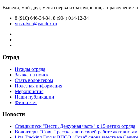
Выведи, мой друг, меня сперва из затруднения, а нравоучение 
8 (910) 646-34-34, 8 (904) 014-12-34
vpso-tver@yandex.ru
Отряд
Нужды отряда
Заявка на поиск
Стать волонтером
Полезная информация
Мероприятия
Наши публикации
Фин.отчет
Новости
Спецвыпуск "Вести. Дежурная часть" к 15-летию отряда
Волонтеры "Совы" рассказали о своей работе активиста
Liza Tracking Dog и ВПСО "Сова" снова вместе на Селиг