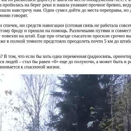
а пробилась на берег реки и нашла упавшее прочное бревно, веду
ошли навстречу нам. Один сумел дойти до места переправы, но д
 ними говорят.
ни спичек, ни средств навигации (сотовая связь не работала совс
ругому броду и пришли на помощь. Различными путями и совмес
у повезли на штаб. Еще при отъезде спасатели просили срочно в
о уже в полной темноте предстояло преодолеть почти 5 км до шт
В том, что если бы хоть одна переменная (радиосвязь, ориентиро
хся людей – стал бы равен «0» еще до полуночи, а может быть и 
внивается к спасенной жизни.