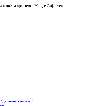
ты и потом прочтешь.
Жан де Лафонтен
м "Движения первых"
ере