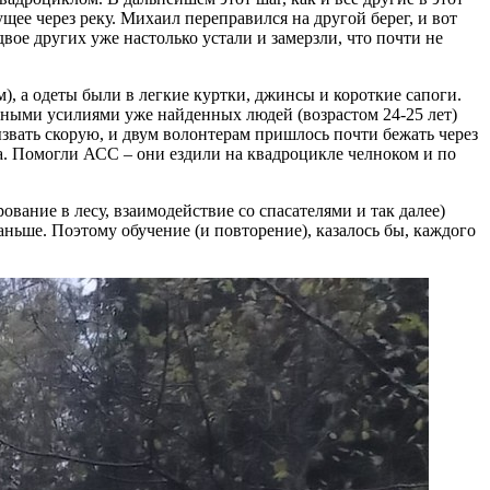
щее через реку. Михаил переправился на другой берег, и вот
вое других уже настолько устали и замерзли, что почти не
ем), а одеты были в легкие куртки, джинсы и короткие сапоги.
тными усилиями уже найденных людей (возрастом 24-25 лет)
ызвать скорую, и двум волонтерам пришлось почти бежать через
аба. Помогли АСС – они ездили на квадроцикле челноком и по
вание в лесу, взаимодействие со спасателями и так далее)
раньше. Поэтому обучение (и повторение), казалось бы, каждого