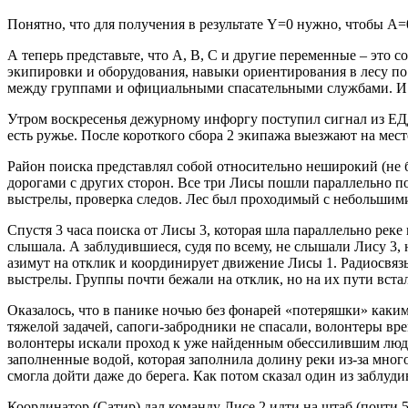
Понятно, что для получения в результате Y=0 нужно, чтобы A=0
А теперь представьте, что A, B, C и другие переменные – это 
экипировки и оборудования, навыки ориентирования в лесу по
между группами и официальными спасательными службами. И на
Утром воскресенья дежурному инфоргу поступил сигнал из ЕДД
есть ружье. После короткого сбора 2 экипажа выезжают на мес
Район поиска представлял собой относительно неширокий (не б
дорогами с других сторон. Все три Лисы пошли параллельно п
выстрелы, проверка следов. Лес был проходимый с небольшим
Спустя 3 часа поиска от Лисы 3, которая шла параллельно реке
слышала. А заблудившиеся, судя по всему, не слышали Лису 3,
азимут на отклик и координирует движение Лисы 1. Радиосвяз
выстрелы. Группы почти бежали на отклик, но на их пути встал
Оказалось, что в панике ночью без фонарей «потеряшки» каким-
тяжелой задачей, сапоги-забродники не спасали, волонтеры вре
волонтеры искали проход к уже найденным обессилившим людям,
заполненные водой, которая заполнила долину реки из-за мног
смогла дойти даже до берега. Как потом сказал один из заблуд
Координатор (Сатир) дал команду Лисе 2 идти на штаб (почти 5