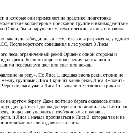
чат, и которые они применяют на практике: подготовка
имодействие волонтеров в поисковой группе и взаимодействие
еки Орши, были нарушены математические законы и правила.
 накануне заблудились в лесу, телефоны разряжены, у одного
АСС. После короткого совещания в лес уходят 3 Лисы.
ного леса, ограниченный рекой Оршей с одной стороны и
вдоль реки. Были по дороге подозрения на отклики и
льшими перерывами шел или снег или дождь.
авление на реку». Но Лиса 1, шедшая вдоль реки, отклик не
е между группами: Лиса 1 кричит вдоль реки, Лиса 3 «ловит»
 Через полчаса уже и Лиса 1 слышали отчетливые крики и
х на другом берегу. Даже дойти до берега оказалось очень
друг другу, Лиса 1 дошла до берега и остановилась. Почти час
еку, но дальше уперлись в глубокие ямы и канавы,
ги, и Лиса 1 начала пробиваться к Лисе 3, которая так и не
поисковиков начали отдаляться от них.
вадроциклом. В дальнейшем этот шаг, как и все другие в этот