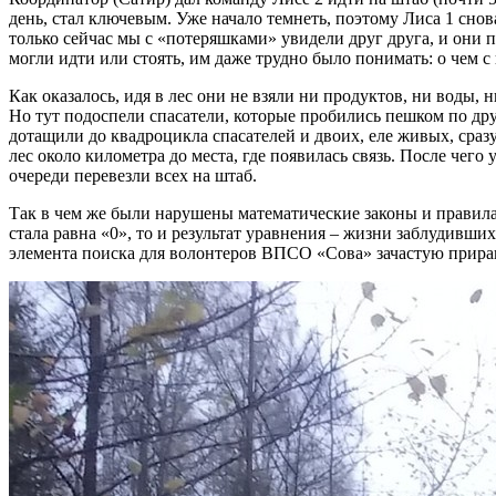
день, стал ключевым. Уже начало темнеть, поэтому Лиса 1 снов
только сейчас мы с «потеряшками» увидели друг друга, и они п
могли идти или стоять, им даже трудно было понимать: о чем с
Как оказалось, идя в лес они не взяли ни продуктов, ни воды, 
Но тут подоспели спасатели, которые пробились пешком по д
дотащили до квадроцикла спасателей и двоих, еле живых, сраз
лес около километра до места, где появилась связь. После чег
очереди перевезли всех на штаб.
Так в чем же были нарушены математические законы и правила? 
стала равна «0», то и результат уравнения – жизни заблудивши
элемента поиска для волонтеров ВПСО «Сова» зачастую прира