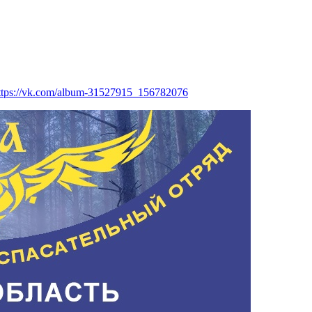
ttps://vk.com/album-31527915_156782076