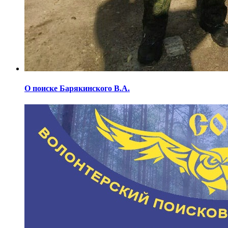
О поиске Барякинского В.А.