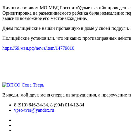
Личным составом МО МВД России «Удомельский» проведен ком
Ориентировка на разыскиваемого ребенка была немедленно пе
выясняя возможное его местонахождение.
Днем полицейские нашли пропавшую в доме у своей подруги. Ка
Полицейские установили, что никаких противоправных действ
https://69.мвд.рф/news/item/14779010
Выведи, мой друг, меня сперва из затруднения, а нравоучение 
8 (910) 646-34-34, 8 (904) 014-12-34
vpso-tver@yandex.ru