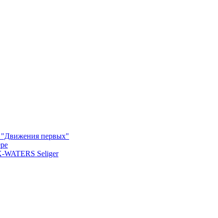
м "Движения первых"
ере
X-WATERS Seliger