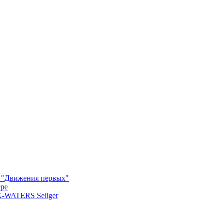
м "Движения первых"
ере
X-WATERS Seliger