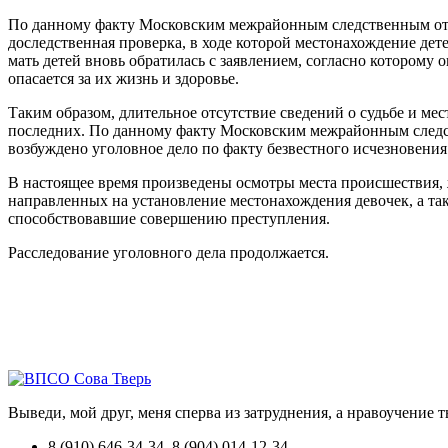
По данному факту Московским межрайонным следственным отде
доследственная проверка, в ходе которой местонахождение дет
мать детей вновь обратилась с заявлением, согласно которому о
опасается за их жизнь и здоровье.
Таким образом, длительное отсутствие сведений о судьбе и м
последних. По данному факту Московским межрайонным следст
возбуждено уголовное дело по факту безвестного исчезновения д
В настоящее время произведены осмотры места происшествия,
направленных на установление местонахождения девочек, а так
способствовавшие совершению преступления.
Расследование уголовного дела продолжается.
Выведи, мой друг, меня сперва из затруднения, а нравоучение 
8 (910) 646-34-34, 8 (904) 014-12-34