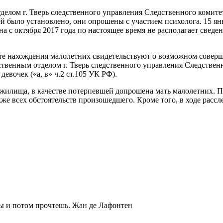
лом г. Тверь следственного управления Следственного комите
ей было установлено, они опрошены с участием психолога. 15 ян
на с октября 2017 года по настоящее время не располагает сведе
есте нахождения малолетних свидетельствуют о возможном сове
венным отделом г. Тверь следственного управления Следственн
евочек («а, в» ч.2 ст.105 УК РФ).
 жилища, в качестве потерпевшей допрошена мать малолетних. П
же всех обстоятельств произошедшего. Кроме того, в ходе расс
ты и потом прочтешь.
Жан де Лафонтен