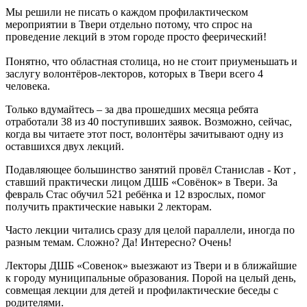
Мы решили не писать о каждом профилактическом
мероприятии в Твери отдельно потому, что спрос на
проведение лекций в этом городе просто феерический!
Понятно, что областная столица, но не стоит приуменьшать и
заслугу волонтёров-лекторов, которых в Твери всего 4
человека.
Только вдумайтесь – за два прошедших месяца ребята
отработали 38 из 40 поступивших заявок. Возможно, сейчас,
когда вы читаете этот пост, волонтёры зачитывают одну из
оставшихся двух лекций.
Подавляющее большинство занятий провёл Станислав - Кот ,
ставший практически лицом ДШБ «Совёнок» в Твери. За
февраль Стас обучил 521 ребёнка и 12 взрослых, помог
получить практические навыки 2 лекторам.
Часто лекции читались сразу для целой параллели, иногда по
разным темам. Сложно? Да! Интересно? Очень!
Лекторы ДШБ «Совенок» выезжают из Твери и в ближайшие
к городу муниципальные образования. Порой на целый день,
совмещая лекции для детей и профилактические беседы с
родителями.