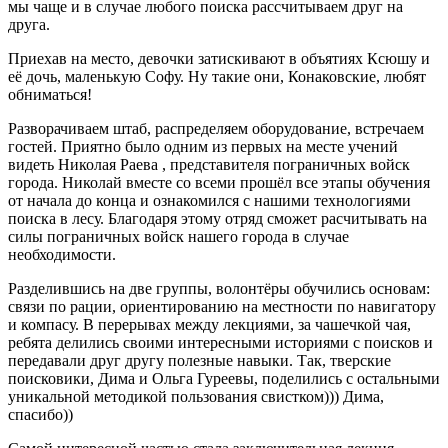
мы чаще и в случае любого поиска рассчитываем друг на
друга.
Приехав на место, девочки затискивают в объятиях Ксюшу и
её дочь, маленькую Софу. Ну такие они, Конаковские, любят
обниматься!
Разворачиваем штаб, распределяем оборудование, встречаем
гостей. Приятно было одним из первых на месте учений
видеть Николая Раева , представителя пограничных войск
города. Николай вместе со всеми прошёл все этапы обучения
от начала до конца и ознакомился с нашими технологиями
поиска в лесу. Благодаря этому отряд сможет расчитывать на
силы пограничных войск нашего города в случае
необходимости.
Разделившись на две группы, волонтёры обучились основам:
связи по рации, ориентированию на местности по навигатору
и компасу. В перерывах между лекциями, за чашечкой чая,
ребята делились своими интересными историями с поисков и
передавали друг другу полезные навыки. Так, тверские
поисковики, Дима и Ольга Гуреевы, поделились с остальными
уникальной методикой пользования свистком))) Дима,
спасибо))