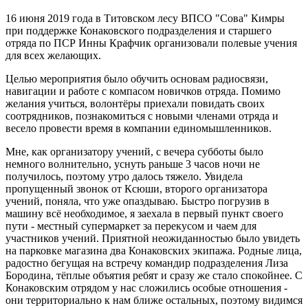
16 июня 2019 года в Титовском лесу ВПСО "Сова" Кимры
при поддержке Конаковского подразделения и старшего
отряда по ПСР Инны Крафчик организовали полевые учения
для всех желающих.
Целью мероприятия было обучить основам радиосвязи,
навигации и работе с компасом новичков отряда. Помимо
желания учиться, волонтёры приехали повидать своих
соотрядников, познакомиться с новыми членами отряда и
весело провести время в компании единомышленников.
Мне, как организатору учений, с вечера субботы было
немного волнительно, уснуть раньше 3 часов ночи не
получилось, поэтому утро далось тяжело. Увидела
пропущенный звонок от Ксюши, второго организатора
учений, поняла, что уже опаздываю. Быстро погрузив в
машину всё необходимое, я заехала в первый пункт своего
пути - местный супермаркет за перекусом и чаем для
участников учений. Приятной неожиданностью было увидеть
на парковке магазина два Конаковских экипажа. Родные лица,
радостно бегущая на встречу командир подразделения Лиза
Бородина, тёплые объятия ребят и сразу же стало спокойнее. С
Конаковским отрядом у нас сложились особые отношения -
они территориально к нам ближе остальных, поэтому видимся