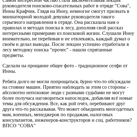
Самой интересной частью стала заключительная лекция
руководителя поисково-спасательных работ в отряде "Сова",
Инны Крафчик. Глядя на Инну, немногие смогут признать в
миниатюрной молодой девушке руководителя такого
серьезного направления в отряде. Она рассказала нам о
правилах и методах поиска в лесу, дополняя свой рассказ
интересными примерами из поисковой жизни. Слушали Инну
внимательно, не перебивая и не отвлекаясь, каждый думал о
своём и делал выводы. После лекции успешно отработали в
лесу методику поиска "прочес" - нашли спрятанные
предметы.
Сделали на прощание общее фото - традиционное селфи от
Инны.
Ребята долго не могли попрощаться, бурно что-то обсуждали
на стоянке машин. Приятно наблюдать за этим со стороны -
абсолютно непохожие люди с разными судьбами не могут
более получаса наговориться напоследок, добавляя всё новые
темы для обсуждения. Все, как рой пчёл, перебивают друг
друга что-то рассказывая. Что может объединять многодетных
мам, военных, менеджеров по продажам, налоговых
консультантов, инженеров-конструкторов и соц. работников?
ВПСО "СОВА"