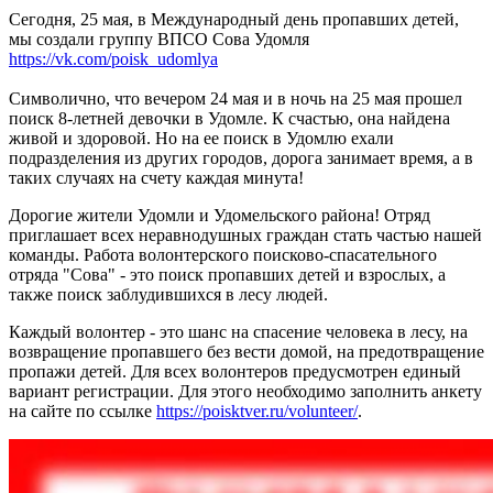
Сегодня, 25 мая, в Международный день пропавших детей,
мы создали группу ВПСО Сова Удомля
https://vk.com/poisk_udomlya
Символично, что вечером 24 мая и в ночь на 25 мая прошел
поиск 8-летней девочки в Удомле. К счастью, она найдена
живой и здоровой. Но на ее поиск в Удомлю ехали
подразделения из других городов, дорога занимает время, а в
таких случаях на счету каждая минута!
Дорогие жители Удомли и Удомельского района! Отряд
приглашает всех неравнодушных граждан стать частью нашей
команды. Работа волонтерского поисково-спасательного
отряда "Сова" - это поиск пропавших детей и взрослых, а
также поиск заблудившихся в лесу людей.
Каждый волонтер - это шанс на спасение человека в лесу, на
возвращение пропавшего без вести домой, на предотвращение
пропажи детей. Для всех волонтеров предусмотрен единый
вариант регистрации. Для этого необходимо заполнить анкету
на сайте по ссылке
https://poisktver.ru/volunteer/
.