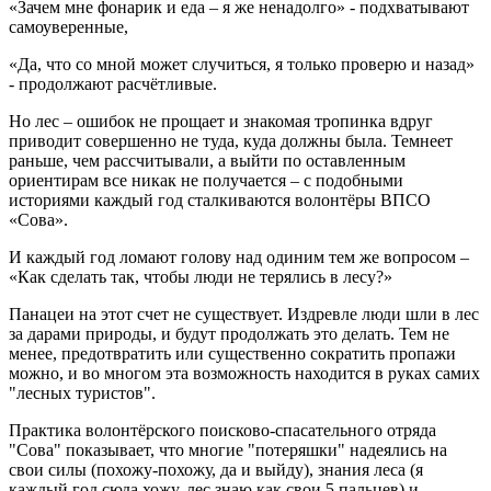
«Зачем мне фонарик и еда – я же ненадолго» - подхватывают
самоуверенные,
«Да, что со мной может случиться, я только проверю и назад»
- продолжают расчётливые.
Но лес – ошибок не прощает и знакомая тропинка вдруг
приводит совершенно не туда, куда должны была. Темнеет
раньше, чем рассчитывали, а выйти по оставленным
ориентирам все никак не получается – с подобными
историями каждый год сталкиваются волонтёры ВПСО
«Сова».
И каждый год ломают голову над одиним тем же вопросом –
«Как сделать так, чтобы люди не терялись в лесу?»
Панацеи на этот счет не существует. Издревле люди шли в лес
за дарами природы, и будут продолжать это делать. Тем не
менее, предотвратить или существенно сократить пропажи
можно, и во многом эта возможность находится в руках самих
"лесных туристов".
Практика волонтёрского поисково-спасательного отряда
"Сова" показывает, что многие "потеряшки" надеялись на
свои силы (похожу-похожу, да и выйду), знания леса (я
каждый год сюда хожу, лес знаю как свои 5 пальцев) и