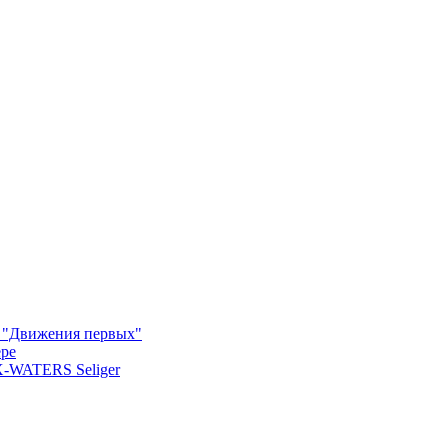
м "Движения первых"
ере
X-WATERS Seliger