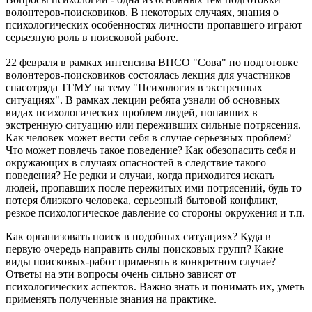
волонтеров-поисковиков. В некоторых случаях, знания о
психологических особенностях личности пропавшего играют
серьезную роль в поисковой работе.
22 февраля в рамках интенсива ВПСО "Сова" по подготовке
волонтеров-поисковиков состоялась лекция для участников
спасотряда ТГМУ на тему "Психология в экстренных
ситуациях". В рамках лекции ребята узнали об основных
видах психологических проблем людей, попавших в
экстренную ситуацию или переживших сильные потрясения.
Как человек может вести себя в случае серьезных проблем?
Что может повлечь такое поведение? Как обезопасить себя и
окружающих в случаях опасностей в следствие такого
поведения? Не редки и случаи, когда приходится искать
людей, пропавших после пережитых ими потрясений, будь то
потеря близкого человека, серьезный бытовой конфликт,
резкое психологическое давление со стороны окружения и т.п.
Как организовать поиск в подобных ситуациях? Куда в
первую очередь направить силы поисковых групп? Какие
виды поисковых-работ применять в конкретном случае?
Ответы на эти вопросы очень сильно зависят от
психологических аспектов. Важно знать и понимать их, уметь
применять полученные знания на практике.