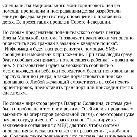
Специалисты Национального мониторингового центра
помощи пропавшим и пострадавшим детям разработали
единую федеральную систему оповещения о пропавших
детях. Ее презентация прошла в Совете Федерации.
По словам председателя попечительского совета центра
Елены Мильской, система "позволяет практически мгновенно
оповестить всех граждан в заданном квадрате поиска".
"Информация будет распространятся с помощью SMS-
сообщений и мобильных приложений. При этом людям сразу
будут сообщаться приметы потерпевшего ребенка", - пояснила
она. У пользователей будет возможность сообщить о
местонахождении ребенка посредством бесплатного звонка на
горячую линию центра, а также поучаствовать в поисках
пропавшего. Любой желающий сможет взять на себя печать
ориентировок, предоставить транспорт или присоединиться к
спасателям.
По словам директора центра Валерия Солянина, система уже
была опробована в тестовом режиме. "Сейчас мы продолжаем
выходить на операторов (мобильной связи), с некоторыми уже
начали сотрудничество", - рассказал он. "Планируется
заключение соглашения с МВД для того, чтобы система
оповещения запускалась только с их разрешения", - добавил
он. Солянин также подчеркнул, что система "не зациклена на