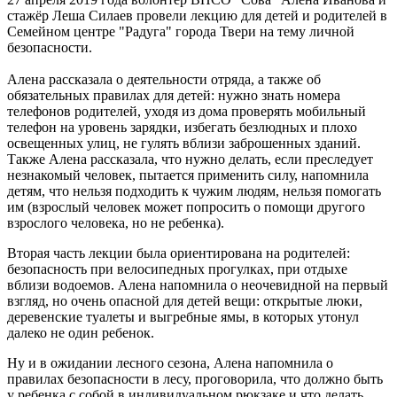
стажёр Леша Силаев провели лекцию для детей и родителей в
Семейном центре "Радуга" города Твери на тему личной
безопасности.
Алена рассказала о деятельности отряда, а также об
обязательных правилах для детей: нужно знать номера
телефонов родителей, уходя из дома проверять мобильный
телефон на уровень зарядки, избегать безлюдныx и плохо
освещенных улиц, не гулять вблизи заброшенныx зданий.
Также Алена рассказала, что нужно делать, если преследует
незнакомый человек, пытается применить силу, напомнила
детям, что нельзя подходить к чужим людям, нельзя помогать
им (взрослый человек может попросить о помощи другого
взрослого человека, но не ребенка).
Вторая часть лекции была ориентирована на родителей:
безопасность при велосипедных прогулках, при отдыхе
вблизи водоемов. Алена напомнила о неочевидной на первый
взгляд, но очень опасной для детей вещи: открытые люки,
деревенские туалеты и выгребные ямы, в которых утонул
далеко не один ребенок.
Ну и в ожидании лесного сезона, Алена напомнила о
правилах безопасности в лесу, проговорила, что должно быть
у ребенка с собой в индивидуальном рюкзаке и что делать,