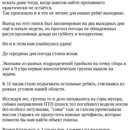
искать даже тогда, когда шансов найти пропавшего
практически не остаётся.
Так произошло и в эти не легкие для наших ребят выходные.
Выезд на этот поиск был запланирован на два выходных дня
ещё в начале недели, но прогноз погоды не обнадеживал
рисуя проливные дожди на субботу и воскресенье.
Но и в этом нам улыбнулась удача!
До середины дня погода стояла ясная.
Экипажи из разных подразделений прибыли на точку сбора и
уже в 9 утра первые кинологические группы вышли на
задачи.
К 11 часам стали подъезжать остальные ребята, стягиваясь из
разных уголков нашей области.
Исследуя лес, группы то и дело натыкались на горы мусора,
собаки направления ПТП (поиск тел погибших) водили носом
без особого энтузиазма, "совы" галс за галсом прочесывали
массив стараясь не пропустить важные артефакты, которые
помогли бы нам найти объект поиска.
Время близилось к 2 часам дня, а намека на желанное