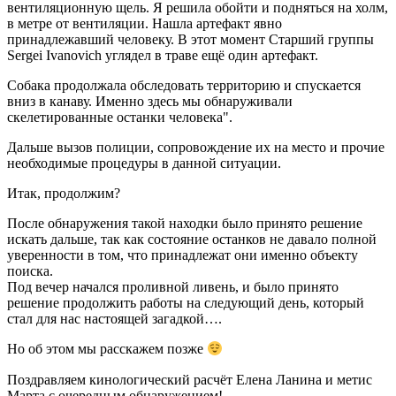
вентиляционную щель. Я решила обойти и подняться на холм,
в метре от вентиляции. Нашла артефакт явно
принадлежавший человеку. В этот момент Старший группы
Sergei Ivanovich углядел в траве ещё один артефакт.
Собака продолжала обследовать территорию и спускается
вниз в канаву. Именно здесь мы обнаруживали
скелетированные останки человека".
Дальше вызов полиции, сопровождение их на место и прочие
необходимые процедуры в данной ситуации.
Итак, продолжим?
После обнаружения такой находки было принято решение
искать дальше, так как состояние останков не давало полной
уверенности в том, что принадлежат они именно объекту
поиска.
Под вечер начался проливной ливень, и было принято
решение продолжить работы на следующий день, который
стал для нас настоящей загадкой….
Но об этом мы расскажем позже
Поздравляем кинологический расчёт Елена Ланина и метис
Марта с очередным обнаружением!