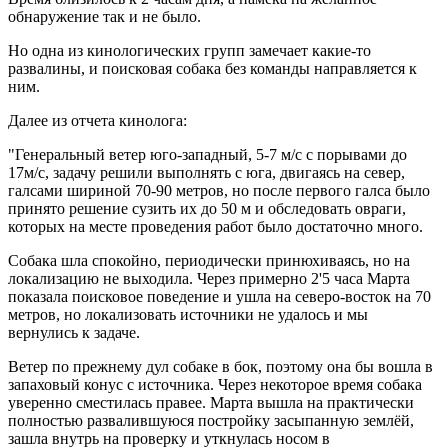
обнаружение так и не было.
Но одна из кинологических групп замечает какие-то
развалины, и поисковая собака без команды направляется к
ним.
Далее из отчета кинолога:
"Генеральный ветер юго-западный, 5-7 м/с с порывами до
17м/с, задачу решили выполнять с юга, двигаясь на север,
галсами шириной 70-90 метров, но после первого галса было
принято решение сузить их до 50 м и обследовать овраги,
которых на месте проведения работ было достаточно много.
Собака шла спокойно, периодически принюхиваясь, но на
локализацию не выходила. Через примерно 2'5 часа Марта
показала поисковое поведение и ушла на северо-восток на 70
метров, но локализовать источники не удалось и мы
вернулись к задаче.
Ветер по прежнему дул собаке в бок, поэтому она бы вошла в
запаховый конус с источника. Через некоторое время собака
уверенно сместилась правее. Марта вышла на практически
полностью развалившуюся постройку засыпанную землёй,
зашла внутрь на проверку и уткнулась носом в