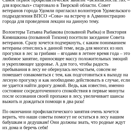
для взрослых» стартовало в Тверской области. Совет
ветеранов города Удомли пригласил волонтеров Удомельского
подразделения ВПСО «Сова» на встречу в Администрацию
города для проведения лекции на данную тему.
Волонтеры Татьяна Рыбакова (позывной Рыбка) и Виктория
Кимишкина (позывной Тихоня) посетили заседание Совета
ветеранов. Сразу хочется подчеркнуть, с каким пониманием
ветераны отнеслись к данной теме, ведь для многих из них
прогулки в лес за грибами – ягодами в летнее время года – это
любимое занятие, приносящее массу положительных эмоций
и укрепляющее здоровье. А для того, чтобы радость
пребывания в лесу не обернулась несчастьем, совсем не
помешает ознакомиться с тем, как подготовиться к выходу на
лесную прогулку и как необходимо действовать в случае, если
не удается найти дорогу домой. Ведь, как известно, именно
состояние сосредоточенного спокойствия в первые минуты
после осознания своей пропажи в лесу, увеличивает шансы
выжить и дождаться помощи в два раза!
По окончании профилактического занятия очень хочется
верить, что наши советы помогут не остаться в лесу нашим
бабушкам и дедушкам! Они должны знать, что родные ждут
их дома и беречь себя!