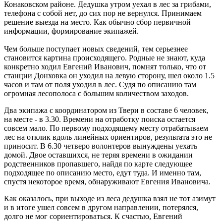
Конаковском районе. Дедушка утром уехал в лес за грибами,
телефона с собой нет, до сих пор не вернулся. Принимаем
решение выезда на место. Как обычно сбор первичной
информации, формирование экипажей.
Чем больше поступает новых сведений, тем серьезнее
становится картина происходящего. Родные не знают, куда
конкретно ходил Евгений Иванович, помнят только, что от
станции Донховка он уходил на левую сторону, шел около 1.5
часов и там от поля уходил в лес. Судя по описанию там
огромная лесополоса с большим количеством заходов.
Два экипажа с координатором из Твери в составе 6 человек,
на месте - в 3.30. Времени на отработку поиска остается
совсем мало. По первому подходящему месту отрабатываем
лес на отклик вдоль линейных ориентиров, результата это не
приносит. В 6.30 четверо волонтеров вынуждены уехать
домой. Двое оставшихся, не теряя времени в ожидании
родственников пропавшего, найдя по карте следующее
подходящее по описанию место, едут туда. И именно там,
спустя некоторое время, обнаруживают Евгения Ивановича.
Как оказалось, при выходе из леса дедушка взял не тот азимут
и в итоге ушел совсем в другом направлении, потерялся,
долго не мог сориентироваться. К счастью, Евгений