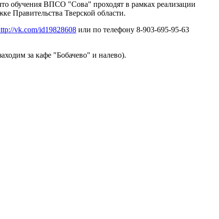
что обучения ВПСО "Сова" проходят в рамках реализации
жке Правительства Тверской области.
ttp://vk.com/id19828608
или по телефону 8-903-695-95-63
аходим за кафе "Бобачево" и налево).