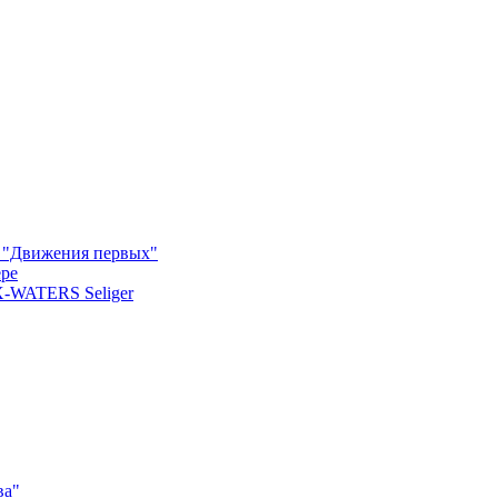
м "Движения первых"
ере
X-WATERS Seliger
ва"