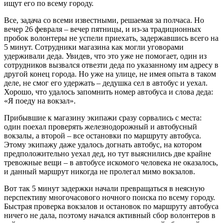
ищут его по всему городу.
Все, задача со всеми известными, решаемая за полчаса. Но
вечер 26 февраля – вечер пятницы, и из-за традиционных
пробок волонтеры не успели приехать, задержавшись всего на
5 минут. Сотрудники магазина как могли уговорами
удерживали деда. Увидев, что это уже не помогает, один из
сотрудников вызвался отвезти деда по указанному им адресу в
другой конец города. Но уже на улице, не имея опыта в таком
деле, не смог его удержать – дедушка сел в автобус и уехал.
Хорошо, что удалось запомнить номер автобуса и слова деда:
«Я поеду на вокзал».
Прибывшие к магазину экипажи сразу сорвались с места:
один поехал проверять железнодорожный и автобусный
вокзалы, а второй – все остановки по маршруту автобуса.
Этому экипажу даже удалось догнать автобус, на котором
предположительно уехал дед, но тут выяснились две крайне
тревожные вещи – в автобусе искомого человека не оказалось,
и данный маршрут никогда не пролегал мимо вокзалов.
Вот так 5 минут задержки начали превращаться в неясную
перспективу многочасового ночного поиска по всему городу.
Быстрая проверка вокзалов и остановок по маршруту автобуса
ничего не дала, поэтому начался активный сбор волонтеров в