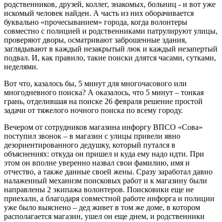
родственников, друзей, коллег, знакомых, больниц - и вот уже
искомый человек найден. А часть из них оборачивается
буквально «прочесыванием» города, когда волонтеры
совместно с полицией и родственниками патрулируют улицы,
проверяют дворы, осматривают заброшенные здания,
заглядывают в каждый незакрытый люк и каждый незапертый
подвал. И, как правило, такие поиски длятся часами, сутками,
неделями.
Вот что, казалось бы, 5 минут для многочасового или
многодневного поиска? А оказалось, что 5 минут – тонкая
грань, отделившая на поиске 26 февраля решение простой
задачи от тяжелого ночного поиска по всему городу.
Вечером от сотрудников магазина инфоргу ВПСО «Сова»
поступил звонок – в магазин с улицы привели явно
дезориентированного дедушку, который путался в
объяснениях: откуда он пришел и куда ему надо идти. При
этом он вполне уверенно назвал свои фамилию, имя и
отчество, а также данные своей жены. Сразу заработал давно
налаженный механизм поисковых работ и к магазину были
направлены 2 экипажа волонтеров. Поисковики еще не
приехали, а благодаря совместной работе инфорга и полиции
уже было выяснено – дед живет в том же доме, в котором
располагается магазин, ушел он еще днем, и родственники