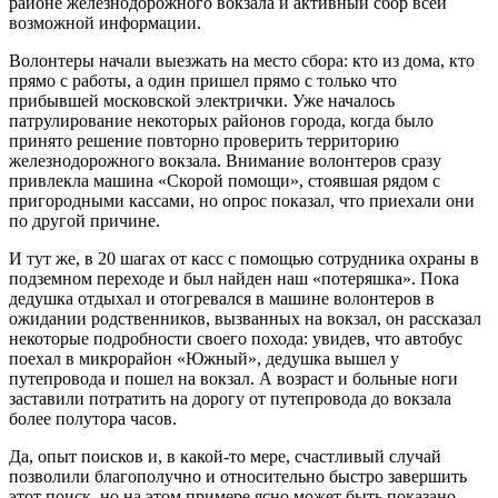
районе железнодорожного вокзала и активный сбор всей
возможной информации.
Волонтеры начали выезжать на место сбора: кто из дома, кто
прямо с работы, а один пришел прямо с только что
прибывшей московской электрички. Уже началось
патрулирование некоторых районов города, когда было
принято решение повторно проверить территорию
железнодорожного вокзала. Внимание волонтеров сразу
привлекла машина «Скорой помощи», стоявшая рядом с
пригородными кассами, но опрос показал, что приехали они
по другой причине.
И тут же, в 20 шагах от касс с помощью сотрудника охраны в
подземном переходе и был найден наш «потеряшка». Пока
дедушка отдыхал и отогревался в машине волонтеров в
ожидании родственников, вызванных на вокзал, он рассказал
некоторые подробности своего похода: увидев, что автобус
поехал в микрорайон «Южный», дедушка вышел у
путепровода и пошел на вокзал. А возраст и больные ноги
заставили потратить на дорогу от путепровода до вокзала
более полутора часов.
Да, опыт поисков и, в какой-то мере, счастливый случай
позволили благополучно и относительно быстро завершить
этот поиск, но на этом примере ясно может быть показано,