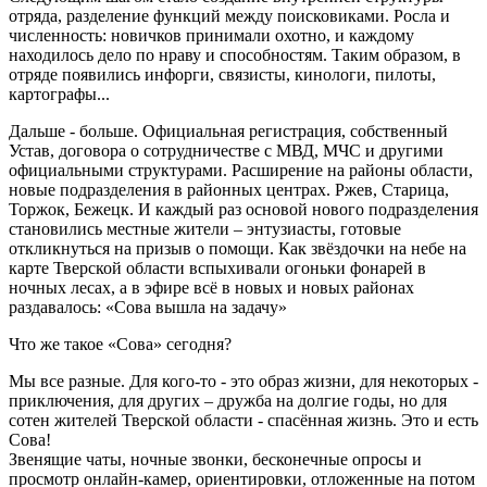
отряда, разделение функций между поисковиками. Росла и
численность: новичков принимали охотно, и каждому
находилось дело по нраву и способностям. Таким образом, в
отряде появились инфорги, связисты, кинологи, пилоты,
картографы...
Дальше - больше. Официальная регистрация, собственный
Устав, договора о сотрудничестве с МВД, МЧС и другими
официальными структурами. Расширение на районы области,
новые подразделения в районных центрах. Ржев, Старица,
Торжок, Бежецк. И каждый раз основой нового подразделения
становились местные жители – энтузиасты, готовые
откликнуться на призыв о помощи. Как звёздочки на небе на
карте Тверской области вспыхивали огоньки фонарей в
ночных лесах, а в эфире всё в новых и новых районах
раздавалось: «Сова вышла на задачу»
Что же такое «Сова» сегодня?
Мы все разные. Для кого-то - это образ жизни, для некоторых -
приключения, для других – дружба на долгие годы, но для
сотен жителей Тверской области - спасённая жизнь. Это и есть
Сова!
Звенящие чаты, ночные звонки, бесконечные опросы и
просмотр онлайн-камер, ориентировки, отложенные на потом