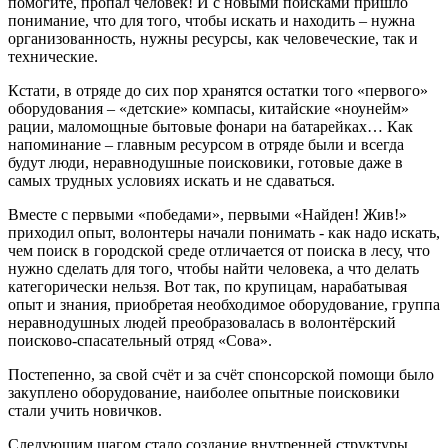
помогите, пропал человек! И с новыми поисками пришло
понимание, что для того, чтобы искать и находить – нужна
организованность, нужны ресурсы, как человеческие, так и
технические.
Кстати, в отряде до сих пор хранятся остатки того «первого»
оборудования – «детские» компасы, китайские «ноунейм»
рации, маломощные бытовые фонари на батарейках… Как
напоминание – главным ресурсом в отряде были и всегда
будут люди, неравнодушные поисковики, готовые даже в
самых трудных условиях искать и не сдаваться.
Вместе с первыми «победами», первыми «Найден! Жив!»
приходил опыт, волонтеры начали понимать - как надо искать,
чем поиск в городской среде отличается от поиска в лесу, что
нужно сделать для того, чтобы найти человека, а что делать
категорически нельзя. Вот так, по крупицам, нарабатывая
опыт и знания, приобретая необходимое оборудование, группа
неравнодушных людей преобразовалась в волонтёрский
поисково-спасательный отряд «Сова».
Постепенно, за свой счёт и за счёт спонсорской помощи было
закуплено оборудование, наиболее опытные поисковики
стали учить новичков.
Следующим шагом стало создание внутренней структуры