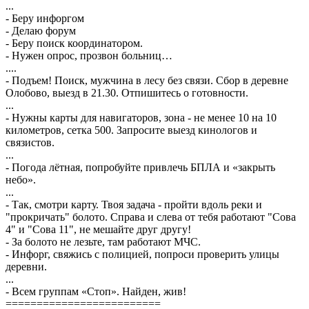
...
- Беру инфоргом
- Делаю форум
- Беру поиск координатором.
- Нужен опрос, прозвон больниц…
....
- Подъем! Поиск, мужчина в лесу без связи. Сбор в деревне
Олобово, выезд в 21.30. Отпишитесь о готовности.
...
- Нужны карты для навигаторов, зона - не менее 10 на 10
километров, сетка 500. Запросите выезд кинологов и
связистов.
...
- Погода лётная, попробуйте привлечь БПЛА и «закрыть
небо».
...
- Так, смотри карту. Твоя задача - пройти вдоль реки и
"прокричать" болото. Справа и слева от тебя работают "Сова
4" и "Сова 11", не мешайте друг другу!
- За болото не лезьте, там работают МЧС.
- Инфорг, свяжись с полицией, попроси проверить улицы
деревни.
...
- Всем группам «Стоп». Найден, жив!
=========================