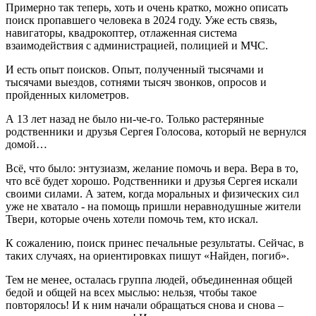
Примерно так теперь, хоть и очень кратко, можно описать
поиск пропавшего человека в 2024 году. Уже есть связь,
навигаторы, квадрокоптер, отлаженная система
взаимодействия с администрацией, полицией и МЧС.
И есть опыт поисков. Опыт, полученный тысячами и
тысячами выездов, сотнями тысяч звонков, опросов и
пройденных километров.
А 13 лет назад не было ни-че-го. Только растерянные
родственники и друзья Сергея Голосова, который не вернулся
домой…
Всё, что было: энтузиазм, желание помочь и вера. Вера в то,
что всё будет хорошо. Родственники и друзья Сергея искали
своими силами. А затем, когда моральных и физических сил
уже не хватало - на помощь пришли неравнодушные жители
Твери, которые очень хотели помочь тем, кто искал.
К сожалению, поиск принес печальные результаты. Сейчас, в
таких случаях, на ориентировках пишут «Найден, погиб».
Тем не менее, осталась группа людей, объединенная общей
бедой и общей на всех мыслью: нельзя, чтобы такое
повторялось! И к ним начали обращаться снова и снова –