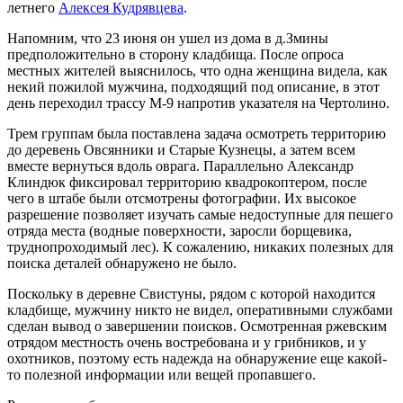
летнего
Алексея Кудрявцева
.
Напомним, что 23 июня он ушел из дома в д.Змины
предположительно в сторону кладбища. После опроса
местных жителей выяснилось, что одна женщина видела, как
некий пожилой мужчина, подходящий под описание, в этот
день переходил трассу М-9 напротив указателя на Чертолино.
Трем группам была поставлена задача осмотреть территорию
до деревень Овсянники и Старые Кузнецы, а затем всем
вместе вернуться вдоль оврага. Параллельно Александр
Клиндюк фиксировал территорию квадрокоптером, после
чего в штабе были отсмотрены фотографии. Их высокое
разрешение позволяет изучать самые недоступные для пешего
отряда места (водные поверхности, заросли борщевика,
труднопроходимый лес). К сожалению, никаких полезных для
поиска деталей обнаружено не было.
Поскольку в деревне Свистуны, рядом с которой находится
кладбище, мужчину никто не видел, оперативными службами
сделан вывод о завершении поисков. Осмотренная ржевским
отрядом местность очень востребована и у грибников, и у
охотников, поэтому есть надежда на обнаружение еще какой-
то полезной информации или вещей пропавшего.