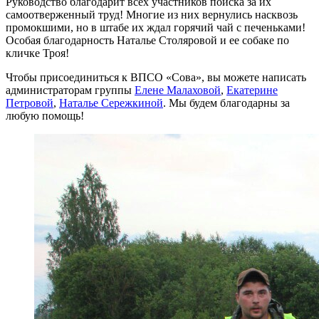
Руководство благодарит всех участников поиска за их
самоотверженный труд! Многие из них вернулись насквозь
промокшими, но в штабе их ждал горячий чай с печеньками!
Особая благодарность Наталье Столяровой и ее собаке по
кличке Троя!
Чтобы присоединиться к ВПСО «Сова», вы можете написать
администраторам группы
Елене Малаховой
,
Екатерине
Петровой
,
Наталье Сережкиной
. Мы будем благодарны за
любую помощь!