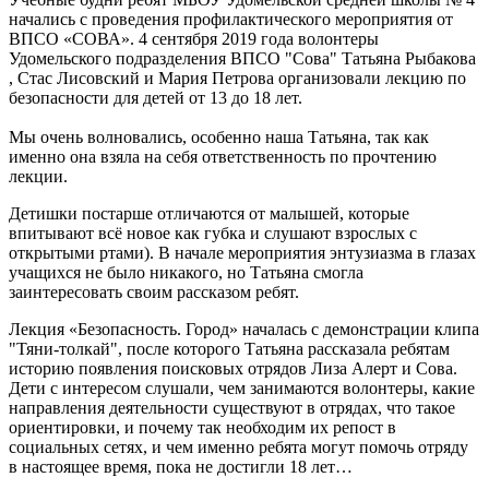
начались с проведения профилактического мероприятия от
ВПСО «СОВА». 4 сентября 2019 года волонтеры
Удомельского подразделения ВПСО "Сова" Татьяна Рыбакова
, Стас Лисовский и Мария Петрова организовали лекцию по
безопасности для детей от 13 до 18 лет.
Мы очень волновались, особенно наша Татьяна, так как
именно она взяла на себя ответственность по прочтению
лекции.
Детишки постарше отличаются от малышей, которые
впитывают всё новое как губка и слушают взрослых с
открытыми ртами). В начале мероприятия энтузиазма в глазах
учащихся не было никакого, но Татьяна смогла
заинтересовать своим рассказом ребят.
Лекция «Безопасность. Город» началась с демонстрации клипа
"Тяни-толкай", после которого Татьяна рассказала ребятам
историю появления поисковых отрядов Лиза Алерт и Сова.
Дети с интересом слушали, чем занимаются волонтеры, какие
направления деятельности существуют в отрядах, что такое
ориентировки, и почему так необходим их репост в
социальных сетях, и чем именно ребята могут помочь отряду
в настоящее время, пока не достигли 18 лет…