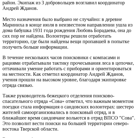
район. Экипаж из 3 добровольцев возглавил координатор
Андрей Жданов.
Место назначения было выбрано не случайно: в деревне
Мариниха в конце июля в неизвестном направлении ушла из
дома бабушка 1931 года рождения Любовь Борадаева, она до
сих пор не найдена. Волонтеры решили отработать
территорию, где были найдены вещи пропавшей в попытке
получить больше информации.
В течение нескольких часов поисковики с компасами и
рациями отрабатывали тактику прочесывания леса в цепочке,
оттачивали умение работать с приборами и ориентироваться
на местности. Как отметил координатор Андрей Жданов,
учения прошли на высоком уровне, благодаря экипировке
отряда связью.
Также руководитель бежецкого отделения поисково-
спасательного отряда «Сова» отметил, что важным моментом
поездки стала информация о сандовских волонтерах: шестеро
жителей самоорганизовались в поисковый отряд, и в
ближайшее время сандовчане вольются в отряд ВПСО "Сова".
Это позволит вести поиски на большей территории северо-
востока Тверской области.