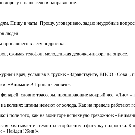
 дорогу в наше село в направление.
дям. Пишу в чаты. Прошу, уговариваю, задаю неудобные вопросы
ков людей.
ма пропавшего в лесу подростка.
вов, сжимая телефон, молоденькая девочка-инфорг на опросе.
журный врач, услышав в трубке: «Здравствуйте, ВПСО «Сова», 
вки: «Внимание! Пропал человек».
фонарей, словно трассеры, прошивающие мокрый лес. «Лис» – п
е на коленях штаны немеют от холода. Как на пределе работают 
жой поле того, как на мониторе вспыхнуло тревожное: «Внимани
ря выхватывает из темноты сгорбленную фигурку подростка. Как 
о: « Найден! Жив!».