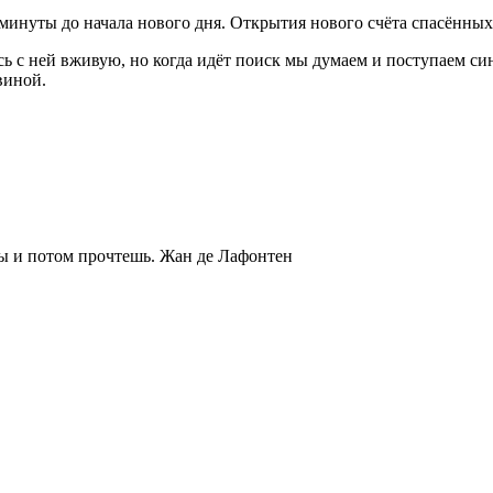
я минуты до начала нового дня. Открытия нового счёта спасённы
ь с ней вживую, но когда идёт поиск мы думаем и поступаем си
виной.
ты и потом прочтешь.
Жан де Лафонтен