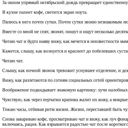
За окном упрямый октябрьский дождь превращает единственную
В кухне пахнет кофе, светится экран ноута.
Пялюсь в него почти сутки. Почти сутки звоню незнакомым лю
Вместе со мной не спят, звонят, пишут и ищут несколько десят
Читаю чат и будто наяву вижу, как мечется в неизвестности ма
Кажется, слышу, как волнуется и краснеет до побелевших суста
Читаю чат.
Слышу, как ночной звонок тревожит уснувшее отделение, и де
Вижу, как разлетаются по сотням социальных сетей ориентиро
Воображение подкидывает знакомую картинку: лучи налобных 
Чувствую, как через перчатки крапива жалит их кожу, а мокры
Тикаю часы, отбивая ритм жизни. Жизни, переставшей быть чу
Снова завариваю кофе, просматриваю чат и вижу, как луч фона
включаясь, рация. Как взрывается радостью чат после коротког