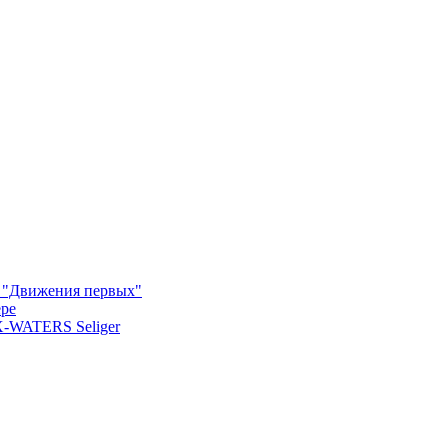
м "Движения первых"
ере
X-WATERS Seliger