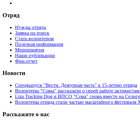
Отряд
Нужды отряда
Заявка на поиск
Стать волонтером
Полезная информация
Мероприятия
Наши публикации
Фин.отчет
Новости
Спецвыпуск "Вести. Дежурная часть" к 15-летию отряда
Волонтеры "Совы" рассказали о своей работе активиста
Liza Tracking Dog и ВПСО "Сова" снова вместе на Селиг
Волонтеры отряда стали частью масштабного фестиваля 
Расскажите о нас