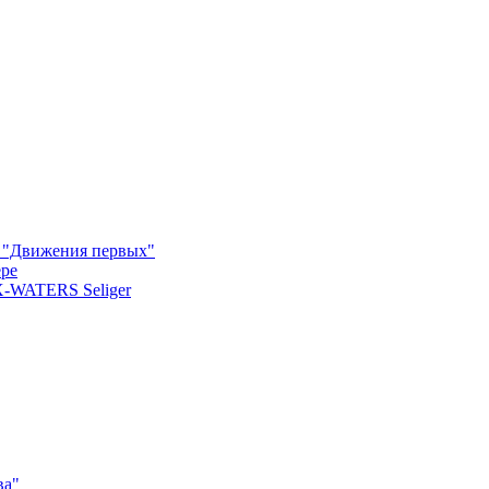
м "Движения первых"
ере
X-WATERS Seliger
ва"