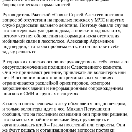
бюрократических формальностей.
Руководитель Ржевской «Совы» Сергей Алексеев поставил
вопрос об отсутствии на прошлых поисках у МЧС и других
служб радиосвязи дальнего действия. Поэтому бывали случаи,
что «потеряшка» уже давно дома, а поиски продолжаются,
потому что нет обновления информации из-за отсутствия
мобильной связи в лесополосе. Александр Абраменков
подтвердил, что такая проблема есть, но он поставит себе
задачу решить ее.
В городских поисках основное руководство на себя возлагают
оперуполномоченные полиции и Следственного комитета.
Они же принимают решение, привлекать ли волонтеров или
нет. В основном поиск при некриминальных условиях
ограничивается расклейкой ориентировок, осмотром
заброшенных зданий и информационным сопровождением
поисков в СМИ и группах в соцсетях.
Зачастую поиск человека в лесу объявляется поздно вечером,
и только волонтеры идут в лес. Михаил Петрушихин
сообщил, что на последнем совещании они приняли решение,
что на местах в районе поисками будут руководить и
организовывать штаб – Главы поселений или старосты. Они
же будут решать и организационные вопросы поставки