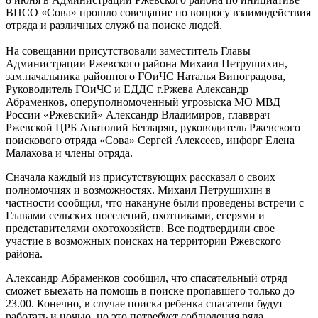
ВПСО «Сова» прошло совещание по вопросу взаимодействия
отряда и различных служб на поиске людей.
На совещании присутствовали заместитель Главы
Администрации Ржевского района Михаил Петрушихин,
зам.начальника районного ГОиЧС Наталья Виноградова,
Руководитель ГОиЧС и ЕДДС г.Ржева Александр
Абраменков, оперуполномоченный угрозыска МО МВД
России «Ржевский» Александр Владимиров, главврач
Ржевской ЦРБ Анатолий Бегларян, руководитель Ржевского
поискового отряда «Сова» Сергей Алексеев, инфорг Елена
Малахова и члены отряда.
Сначала каждый из присутствующих рассказал о своих
полномочиях и возможностях. Михаил Петрушихин в
частности сообщил, что накануне были проведены встречи с
Главами сельских поселений, охотниками, егерями и
представителями охотохозяйств. Все подтвердили свое
участие в возможных поисках на территории Ржевского
района.
Александр Абраменков сообщил, что спасательный отряд
сможет выехать на помощь в поиске пропавшего только до
23.00. Конечно, в случае поиска ребенка спасатели будут
работать и ночью, но это потребует соблюдения ряда