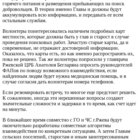
горячего питания и размещения прибывающих на поиск
добровольцев. В теории именно Главы и должны будут
аккумулировать всю информацию, и передавать ее всем
остальным службам.
Волонтеры поинтересовались наличием подробных карт
местности, которые должны быть у глав и старост в случае
проведения поисковых работ. Зачастую старые карты, да и
современные, не отражают достоверной информации.
Оказалось, что карты есть, но как именно распространять их,
пока не решено. Так же волонтеры попросили у главврача
Ржевской ЦРБ Анатолия Бегларяна опросить руководителей
ФАПов по поводу возможного взаимодействия, если
найденным людям будет нужна медицинская помощь, и в
случае согласия дать волонтерам номера телефонов.
Если резюмировать встречу, то многое еще предстоит решить.
К сожалению, иногда эти нерешенные вопросы создают
значительные сложности и задержки в то время, как счет идет
на минуты.
В ближайшее время совместно с ГО и ЧС г.Ржева будут
окончательно разработаны совместные алгоритмы
взаимодействия по конкретным ситуациям. А затем Главам
сельских поселений, старостам и иным заинтересованным