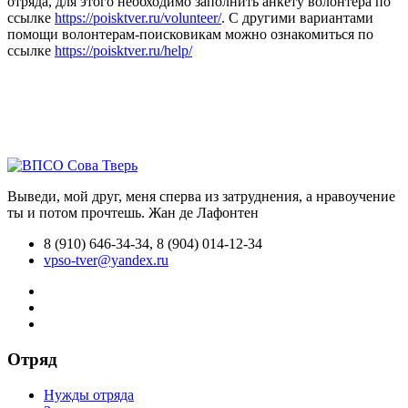
отряда, для этого необходимо заполнить анкету волонтера по
ссылке
https://poisktver.ru/volunteer/
. С другими вариантами
помощи волонтерам-поисковикам можно ознакомиться по
ссылке
https://poisktver.ru/help/
Выведи, мой друг, меня сперва из затруднения, а нравоучение
ты и потом прочтешь.
Жан де Лафонтен
8 (910) 646-34-34, 8 (904) 014-12-34
vpso-tver@yandex.ru
Отряд
Нужды отряда