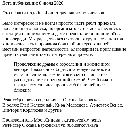
Дата публикации: 8 июля 2026
Это первый подобный опыт для наших волонтеров.
Было интересно и не всегда просто: часть ребят приехала
после ночного поиска, но организаторы съемок отнеслись к
ситуации с пониманием и даже предоставили порции обеда
вне очереди. Мы рады, что вся съемочная группа очень тепло
к нам отнеслась и проявила большой интерес к нашей
местами непростой деятельности! Благодарим за приглашение
принять участие в таком интересном проекте.
Продолжение драмы о взрослении и жизненном
выборе. Влада снова борется за новую жизнь, но
исчезновение знакомой втягивает её в опасное
расследование с преступной схемой. Чем ближе к
правде, тем сильнее прошлое бьёт по ней и её
близким.
Режиссёр и автор сценария — Оксана Барковская.
В ролях: Глеб Калюжный, Кира Медведева, Аристарх Венес,
Виктория Корлякова и другие.
Производитель Мост.Синема vk.ru/novenkiy_series
Режиссер Оксана Барковская vk.ru/o.barkovskaya