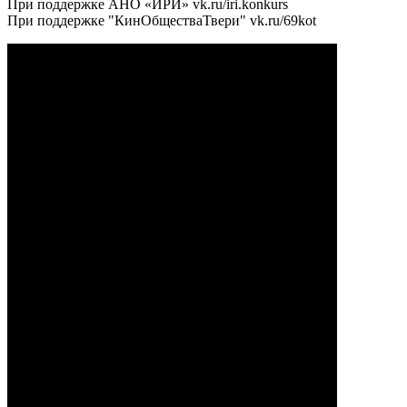
При поддержке АНО «ИРИ» vk.ru/iri.konkurs
При поддержке "КинОбществаТвери" vk.ru/69kot