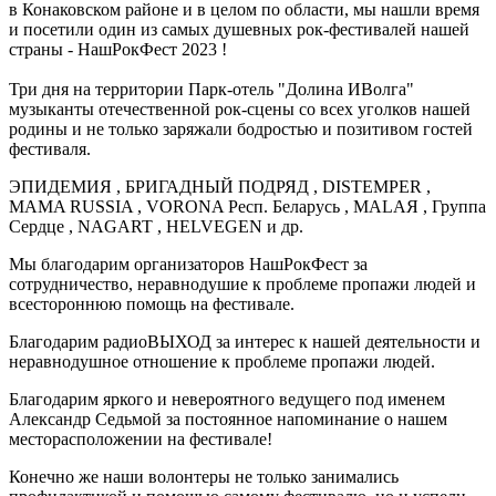
в Конаковском районе и в целом по области, мы нашли время
и посетили один из самых душевных рок-фестивалей нашей
страны - НашРокФест 2023 !
Три дня на территории Парк-отель "Долина ИВолга"
музыканты отечественной рок-сцены со всех уголков нашей
родины и не только заряжали бодростью и позитивом гостей
фестиваля.
ЭПИДЕМИЯ , БРИГАДНЫЙ ПОДРЯД , DISTEMPER ,
MAMA RUSSIA , VORONA Респ. Беларусь , MALAЯ , Группа
Сердце , NAGART , HELVEGEN и др.
Мы благодарим организаторов НашРокФест за
сотрудничество, неравнодушие к проблеме пропажи людей и
всестороннюю помощь на фестивале.
Благодарим радиоВЫХОД за интерес к нашей деятельности и
неравнодушное отношение к проблеме пропажи людей.
Благодарим яркого и невероятного ведущего под именем
Александр Седьмой за постоянное напоминание о нашем
месторасположении на фестивале!
Конечно же наши волонтеры не только занимались