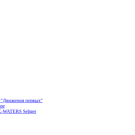
м "Движения первых"
ере
X-WATERS Seliger