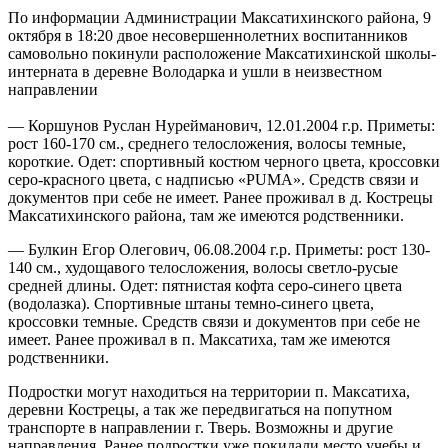
По информации Администрации Максатихинского района, 9
октября в 18:20 двое несовершеннолетних воспитанников
самовольно покинули расположение Максатихинской школы-
интерната в деревне Володарка и ушли в неизвестном
направлении
— Коршунов Руслан Нурейманович, 12.01.2004 г.р. Приметы:
рост 160-170 см., среднего телосложения, волосы темные,
короткие. Одет: спортивный костюм черного цвета, кроссовки
серо-красного цвета, с надписью «PUMA». Средств связи и
документов при себе не имеет. Ранее проживал в д. Кострецы
Максатихинского района, там же имеются родственники.
— Булкин Егор Олегович, 06.08.2004 г.р. Приметы: рост 130-
140 см., худощавого телосложения, волосы светло-русые
средней длины. Одет: пятнистая кофта серо-синего цвета
(водолазка). Спортивные штаны темно-синего цвета,
кроссовки темные. Средств связи и документов при себе не
имеет. Ранее проживал в п. Максатиха, там же имеются
родственники.
Подростки могут находиться на территории п. Максатиха,
деревни Кострецы, а так же передвигаться на попутном
транспорте в направлении г. Тверь. Возможны и другие
направления. Ранее подростки уже покидали место учебы и