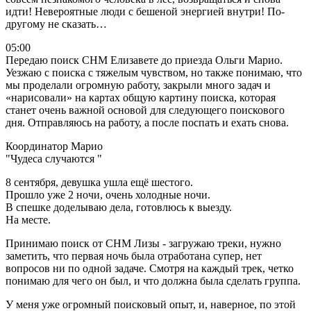
идти! Невероятные люди с бешеной энергией внутри! По-
другому не сказать…
05:00
Передаю поиск СНМ Елизавете до приезда Ольги Марио.
Уезжаю с поиска с тяжелым чувством, но также понимаю, что
мы проделали огромную работу, закрыли много задач и
«нарисовали» на картах общую картину поиска, которая
станет очень важной основой для следующего поискового
дня. Отправляюсь на работу, а после поспать и ехать снова.
Координатор Марио
"Чудеса случаются "
8 сентября, девушка ушла ещё шестого.
Прошло уже 2 ночи, очень холодные ночи.
В спешке доделываю дела, готовлюсь к выезду.
На месте.
Принимаю поиск от СНМ Лизы - загружаю треки, нужно
заметить, что первая ночь была отработана супер, нет
вопросов ни по одной задаче. Смотря на каждый трек, четко
понимаю для чего он был, и что должна была сделать группа.
У меня уже огромный поисковый опыт, и, наверное, по этой