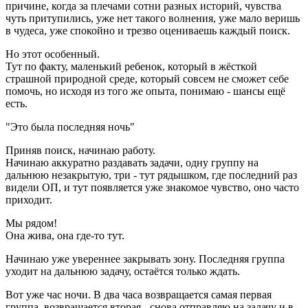
причине, когда за плечами сотни разных историй, чувства
чуть притупились, уже нет такого волнения, уже мало веришь
в чудеса, уже спокойно и трезво оцениваешь каждый поиск.
Но этот особенный.
Тут по факту, маленький ребенок, который в жёсткой
страшной природной среде, который совсем не сможет себе
помочь, но исходя из того же опыта, понимаю - шансы ещё
есть.
"Это была последняя ночь"
Приняв поиск, начинаю работу.
Начинаю аккуратно раздавать задачи, одну группу на
дальнюю незакрытую, три - тут рядышком, где последний раз
видели ОП, и тут появляется уже знакомое чувство, оно часто
приходит.
Мы рядом!
Она жива, она где-то тут.
Начинаю уже увереннее закрывать зону. Последняя группа
уходит на дальнюю задачу, остаётся только ждать.
Вот уже час ночи. В два часа возвращается самая первая
группа, возвращается вторая - снова отправляю на задачу и в