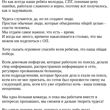
Но как всегда наши ребята молодцы, СПГ, понимая цену
ошибки, работали слаженно и верно, поэтому всё получилось,
как и задумывали.
Чудеса случаются, да, но их создают люди.
Простые обычные люди, которые объединены общей целью -
спасти человека.
Мы отдаем самое важное, что есть – время.
И когда нас много, времени накапливается столько, что мы
можем им поделиться с ОП.
Хочу сказать огромное спасибо всем ребятам, это наша общая
победа.
Всем девочкам инфоргам, которые работали по поиску, делали
сбор информации, распространяли информацию в сети,
регулярно прозванивали больницы,
всем подразделениям, которые бросали дела и ехали на поиск,
всем кто не мог приехать, но готов был произвести смену на
следующий день, всем кто уже отработал ночь - ваша помощь
неоценима.
Мы одна большая команда, и пока мы работаем вместе в
интересах пропавших, мы сможем и дальше творить чудеса!
Вы самые лучшие люди, которых я когда-либо знала