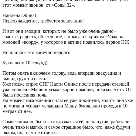
этот момент звонок, от «Совы 32».
Найдена! Жива!
Переохлаждение, требуется эвакуация!
И вот они эмоции, которых не было уже очень давно -
счастье, радость, облегчение, я прыгаю с криком «Ура», как
молодой «коорд», у которого в активе появилось первое НЖ
Но длилось это конечно недолго
Буквально 10 секунд)
Потом опять включаем голову, ведь впереди эвакуация и
вывод групп из леса.
Уже позже опрос СПГ Насти Оникс после передачи ставшей
уже «нашей» Маши врачам скорой помощи, показал, что у ОП
была последняя ночь.
На момент нахождения силы её уже покинули, ходить она уже
не могла и «совы» услышали Машу, буквально проходя в 10
метрах от неё.
Самое сложное было - это дозваться её, не напугав, работали
очень тихо и мягко, и самое страшное было, что, даже будучи
рядом, она нам не ответит.