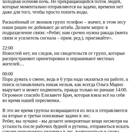
холодная осенняя ночь. Не прекращающийся поток людей,
которые моментально отправляются на задачи, времени нет
даже для того, чтобы просто попить воды.
Раскалённый от звонков групп телефон – значит, в этом лесу
наши рации не добивают до штаба. Делаем запрос в
подразделение связи: «Ребят, нам срочно нужна ракада (мачта
связи и усилитель сигнала – прим. ред.), приезжайте».
22:00
Новостей нет, ни следов, ни свидетельств от групп, которые
распространяют ориентировки и опрашивают местных
жителей…
00:00
Пора думать о смене, ведь в 6 утра надо оказаться на работе, а
поиск останавливать никак нельзя, как всегда Ольга Марио
выручает и может подменить, правда только не раньше 14:00.
Огромное спасибо Елизавете Брач, которая взяла всё на себя
во время нашей пересменки.
В это же время группы возвращаются из леса и отправляются
на вторые и третьи поисковые задачи в лес.
Ребят, вы лучшие - вы делаете невероятные вещи несмотря на
усталость после рабочих будней и рутины, отправиться искать
совсем незнакомого человека в лес, возвращаться и снова