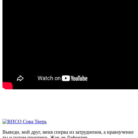
Выведи, мой друг, меня сперва из затруднения, а нравоучение
ты и потом прочтешь.
Жан де Лафонтен