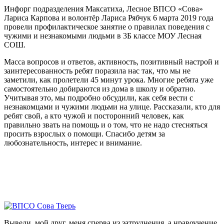
Инфорг подразделения Максатиха, Лесное ВПСО «Сова»
Лариса Карпова и волонтёр Лариса Рябчук 6 марта 2019 года
провели профилактическое занятие о правилах поведения с
чужими и незнакомыми людьми в 3Б классе МОУ Лесная
СОШ.
Масса вопросов и ответов, активность, позитивный настрой и
заинтересованность ребят поразила нас так, что мы не
заметили, как пролетели 45 минут урока. Многие ребята уже
самостоятельно добираются из дома в школу и обратно.
Учитывая это, мы подробно обсудили, как себя вести с
незнакомцами и чужими людьми на улице. Рассказали, кто для
ребят свой, а кто чужой и посторонний человек, как
правильно звать на помощь и о том, что не надо стесняться
просить взрослых о помощи. Спасибо детям за
любознательность, интерес и внимание.
Выведи, мой друг, меня сперва из затруднения, а нравоучение