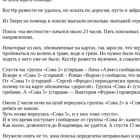
Костёр развести не удалось, но искать по дорогам, пусть и забр
Из Твери на помощь в поиске выехали несколько экипажей отр
Поиск «на местности» начался около 23 часов. Пять поисковых
направлениях.
Некоторые из них, обозначенные на картах, так заросли, что ч
пробиваться по колено в траве, воде и грязи. Но нужно было п
ходить у него уже не было. Костёр развести мужчине, к сожален
Спустя час группа «Сова 2» (старшая – Лина «Азия») сообщила:
Вскоре и «Сова 3» (старший – Роман «Ворон») сообщила, что в
От «Совы 1» (старший – Сергей «Фродо») периодически приходи
почему-то на карте обозначены «дорогой». Группа «Сова 4» (с
грибами. А «Сова 5» (старшая — Виктория «Фурия») проверяла п
Около 2 часов ночи на штаб вернулись группы «Сова 2» и «Сова
ребята не нашли.
Чуть позже вернулась «Сова 5», и у них тоже «пусто».
И в это время поступает сообщение от группы «Сова 4»: кажет
Как назло, дозвонится до Владимира, не удаётся. А спустя 15 
Неужели опять не то, зона поиска определена неправильно и ну