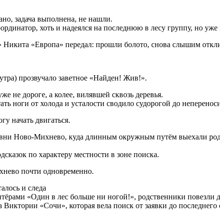
но, задача выполнена, не нашли.
оординатор, хоть и надеялся на последнюю в лесу группу, но уже
 Никита «Европа» передал: прошли болото, снова слышим отклик
е утра) прозвучало заветное «Найден! Жив!».
 не дороге, а колее, вилявшей сквозь деревья.
тать ноги от холода и усталости сводило судорогой до неперенос
гу начать двигаться.
ревни Ново-Михнево, куда длинным окружным путём выехали ро
дсказок по характеру местности в зоне поиска.
хнево почти одновременно.
алось и следа
тёрами «Один в лес больше ни ногой!», родственники повезли д
а Виктории «Сочи», которая вела поиск от заявки до последнег