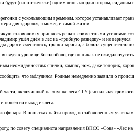
ь они будут (гипотетически) одним лишь координатором, сидящим
регонки с ускользающим временем, которое устанавливает гран
ери для здоровья, а может, и самой жизни.
я, такую головоломку пришлось решать совместными усилиями 
адимир ушёл днём в лес на «грибную разведку» и не вернулся.
оды дороги сместились, тропки заросли, а болота существенно п
 выведя в урочище Боголюбово, где он никак не ожидал очутить
жным неожиданностям: спички, компас, нож, даже топорик, хоро
сообщить, что заблудился. Родные немедленно заявили о происше
части, включивший на опушке леса СГУ (сигнальная громкогово
и пошёл на выход из леса.
было фонаря. В попытках найти проход по заболоченным участка
орогу, по совету специалиста направления ВПСО «Сова» «Лес на