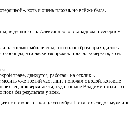
потеряшкой», хоть и очень плохая, но всё же была.
опы, ведущие от п. Александрово в западном и северном
ыли настолько заболочены, что волонтёрам приходилось
р сообщал, что насквозь промок и начал замерзать, а сил
ся.
крой траве, движутся, работая «на отклик».
 месить уже третий час глину пополам с водой, которые
рез лес, проверяя места, куда раньше Владимир ходил за
пока без результата у всех.
одит не в июне, а в конце сентября. Никаких следов мужчины