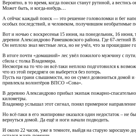
Вероятно, в то время, когда поиски станут рутиной, а вестис
Может быть, и когда-нибудь…
А сейчас каждый поиск — это решение головоломки и бег напе
особых последствий, и человеком, получившим необратимые пот
Вот и ночью с воскресенья 15 июня, на понедельник, 16 июн
деревни Александрово Рамешковского района. Где 67-летний Вл
Он неплохо знал местные леса, но не учёл, что за прошедшие г
В итоге почти «домашний» лес увёл пожилого мужчину с пути,
сбила с толка Владимира.
Несмотря на то что он всё-таки неплохо подготовился к возмо
что из этой передряги он выберется без потерь.
Пусть на грани слышимости, но он сумел дозвониться домой и 
привлекла волонтёров ВПСО «Сова».
В деревню Александрово прибыл экипаж пожарно-спасательной 
километры.
Владимир услышал этот сигнал, понял примерное направление 
Но всё-таки в его экипировке оказался один недостаток – не 
вернуться домой. Да ещё и ноги начали подводить.
И около 22 часов, уже в темноте, выйдя на старую заросшую д
остался ждать помощи.