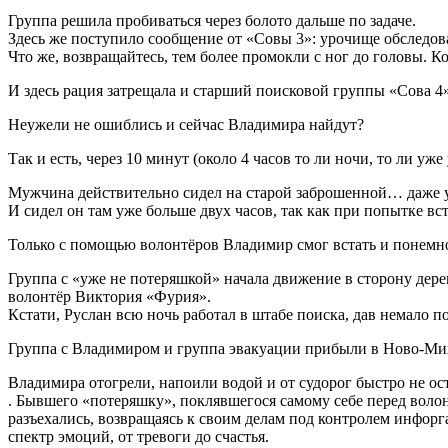
Группа решила пробиваться через болото дальше по задаче.
Здесь же поступило сообщение от «Совы 3»: урочище обследова
Что же, возвращайтесь, тем более промокли с ног до головы. К
И здесь рация затрещала и старший поисковой группы «Сова 4»
Неужели не ошиблись и сейчас Владимира найдут?
Так и есть, через 10 минут (около 4 часов то ли ночи, то ли уж
Мужчина действительно сидел на старой заброшенной… даже уже
И сидел он там уже больше двух часов, так как при попытке вс
Только с помощью волонтёров Владимир смог встать и понемно
Группа с «уже не потеряшкой» начала движение в сторону де
волонтёр Виктория «Фурия».
Кстати, Руслан всю ночь работал в штабе поиска, дав немало по
Группа с Владимиром и группа эвакуации прибыли в Ново-Ми
Владимира отогрели, напоили водой и от судорог быстро не ост
. Бывшего «потеряшку», поклявшегося самому себе перед волон
разъехались, возвращаясь к своим делам под контролем инфорг
спектр эмоций, от тревоги до счастья.