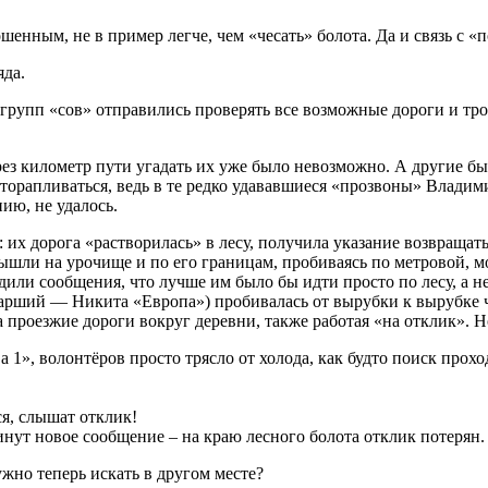
ошенным, не в пример легче, чем «чесать» болота. Да и связь с «
яда.
 групп «сов» отправились проверять все возможные дороги и тр
ерез километр пути угадать их уже было невозможно. А другие б
оторапливаться, ведь в те редко удававшиеся «прозвоны» Владими
ию, не удалось.
 их дорога «растворилась» в лесу, получила указание возвращать
ышли на урочище и по его границам, пробиваясь по метровой, мо
ли сообщения, что лучше им было бы идти просто по лесу, а не
тарший — Никита «Европа») пробивалась от вырубки к вырубке че
роезжие дороги вокруг деревни, также работая «на отклик». Но 
 1», волонтёров просто трясло от холода, как будто поиск прох
ся, слышат отклик!
минут новое сообщение – на краю лесного болота отклик потерян.
жно теперь искать в другом месте?