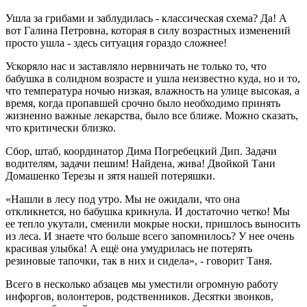
Ушла за грибами и заблудилась - классическая схема? Да! А
вот Галина Петровна, которая в силу возрастных изменений
просто ушла - здесь ситуация гораздо сложнее!
Ускоряло нас и заставляло нервничать не только то, что
бабушка в солидном возрасте и ушла неизвестно куда, но и то,
что температура ночью низкая, влажность на улице высокая, а
время, когда пропавшей срочно было необходимо принять
жизненно важные лекарства, было все ближе. Можно сказать,
что критически близко.
Сбор, штаб, координатор Дима Погребецкий Дип. Задачи
водителям, задачи пешим! Найдена, жива! Двойкой Тани
Домашенко Терезы и зятя нашей потеряшки.
«Нашли в лесу под утро. Мы не ожидали, что она
откликнется, но бабушка крикнула. И достаточно четко! Мы
ее тепло укутали, сменили мокрые носки, пришлось выносить
из леса. И знаете что больше всего запомнилось? У нее очень
красивая улыбка! А ещё она умудрилась не потерять
резиновые тапочки, так в них и сидела», - говорит Таня.
Всего в несколько абзацев мы уместили огромную работу
инфоргов, волонтеров, родственников. Десятки звонков,