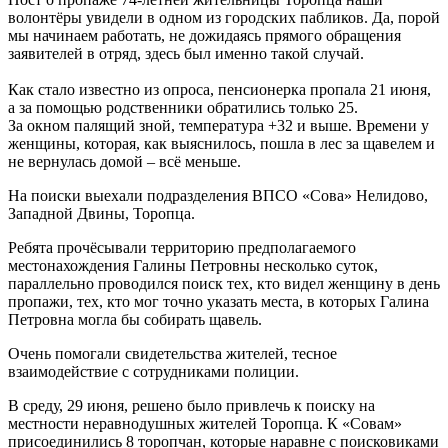
волонтёры увидели в одном из городских пабликов. Да, порой
мы начинаем работать, не дожидаясь прямого обращения
заявителей в отряд, здесь был именно такой случай.
Как стало известно из опроса, пенсионерка пропала 21 июня,
а за помощью родственники обратились только 25.
За окном палящий зной, температура +32 и выше. Времени у
женщины, которая, как выяснилось, пошла в лес за щавелем и
не вернулась домой – всё меньше.
На поиски выехали подразделения ВПСО «Сова» Нелидово,
Западной Двины, Торопца.
Ребята прочёсывали территорию предполагаемого
местонахождения Галины Петровны несколько суток,
параллельно проводился поиск тех, кто видел женщину в день
пропажи, тех, кто мог точно указать места, в которых Галина
Петровна могла бы собирать щавель.
Очень помогали свидетельства жителей, тесное
взаимодействие с сотрудниками полиции.
В среду, 29 июня, решено было привлечь к поиску на
местности неравнодушных жителей Торопца. К «Совам»
присоединились 8 торопчан, которые наравне с поисковиками