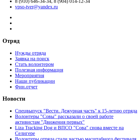
8 (910) 646-34-34, 8 (904) 014-12-34
vpso-tver@yandex.ru
Отряд
Нужды отряда
Заявка на поиск
Стать волонтером
Полезная информация
Мероприятия
Наши публикации
Фин.отчет
Новости
Спецвыпуск "Вести. Дежурная часть" к 15-летию отряда
Волонтеры "Совы" рассказали о своей работе
активистам "Движения первых"
Liza Tracking Dog и ВПСО "Сова" снова вместе на
Селигере
Волонтеры отряда стали частью масштабного фестиваля